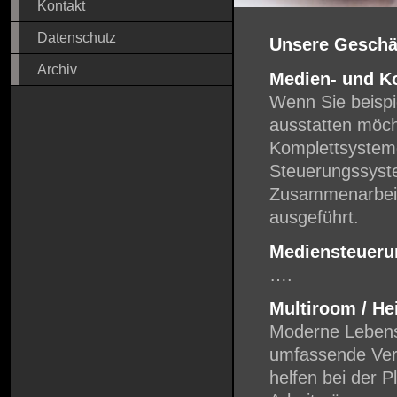
Kontakt
Datenschutz
Unsere Geschäf
Archiv
Medien- und Ko
Wenn Sie beispi
ausstatten möch
Komplettsysteme
Steuerungssyst
Zusammenarbeit
ausgeführt.
Mediensteueru
….
Multiroom / H
Moderne Lebens
umfassende Verf
helfen bei der 